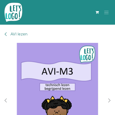
Overslaan naar inhoud
AVI lezen