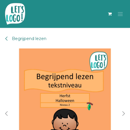
Overslaan naar inhoud
Begrijpend lezen