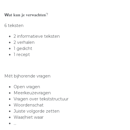
𝗪𝐚𝐭 𝐤𝐮𝐧 𝐣𝐞 𝐯𝐞𝐫𝐰𝐚𝐜𝐡𝐭𝐞𝐧?⁣
6 teksten⁣
2 informatieve teksten⁣
2 verhalen⁣
1 gedicht
1 recept
Mét bijhorende vragen⁣
Open vragen ⁣
Meerkeuzevragen⁣
Vragen over tekststructuur⁣
Woordenschat ⁣
Juiste volgorde zetten⁣
Waar/niet waar⁣
...⁣